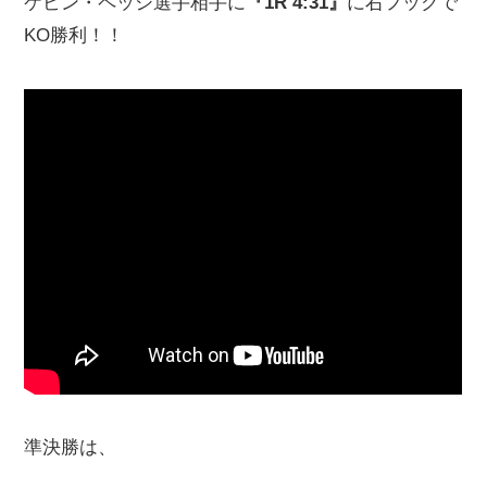
ケビン・ペッシ選手相手に
『1R 4:31』
に右フックで
KO勝利！！
準決勝は、