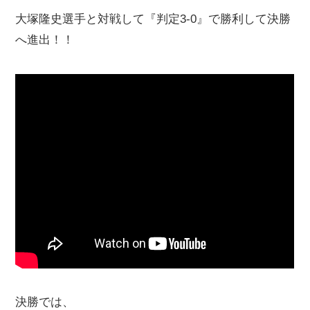
大塚隆史選手と対戦して『判定3-0』で勝利して決勝
へ進出！！
決勝では、