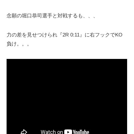
念願の堀口恭司選手と対戦するも、、、
力の差を見せつけられ『2R 0:11』に右フックでKO
負け。。。