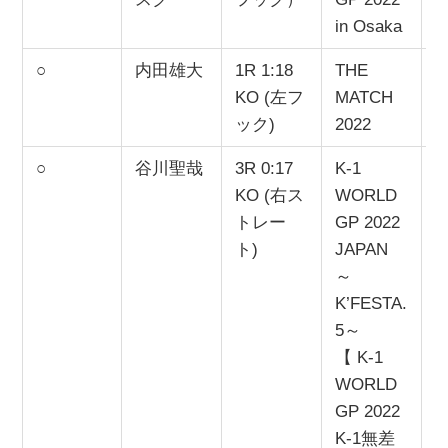
in Osaka
○
内田雄大
1R 1:18
THE
2
KO (左フ
MATCH
ック)
2022
○
谷川聖哉
3R 0:17
K-1
2
KO (右ス
WORLD
トレー
GP 2022
ト)
JAPAN
～
K’FESTA.
5～
【 K-1
WORLD
GP 2022
K-1無差