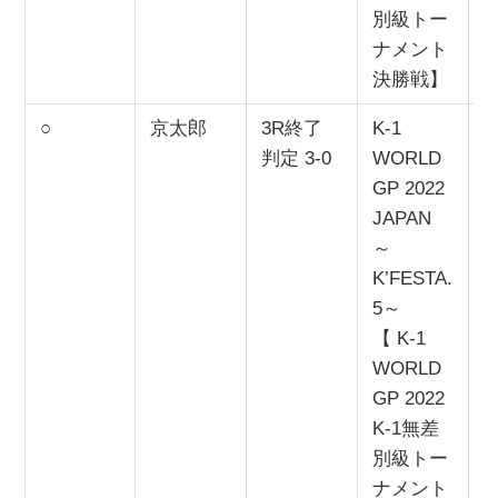
別級トー
ナメント
決勝戦】
○
京太郎
3R終了
K-1
2
判定 3-0
WORLD
GP 2022
JAPAN
～
K’FESTA.
5～
【 K-1
WORLD
GP 2022
K-1無差
別級トー
ナメント