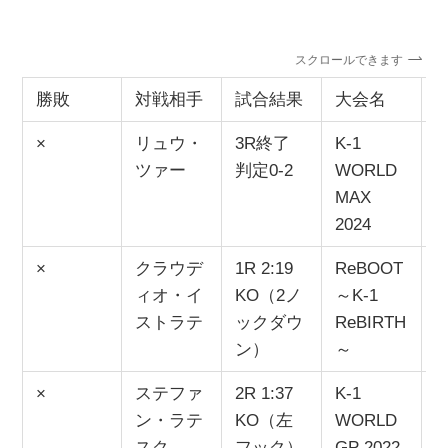
スクロールできます
勝敗
対戦相手
試合結果
大会名
×
リュウ・
3R終了
K-1
2
ツァー
判定0-2
WORLD
MAX
2024
×
クラウデ
1R 2:19
ReBOOT
2
ィオ・イ
KO（2ノ
～K-1
ストラテ
ックダウ
ReBIRTH
ン）
～
×
ステファ
2R 1:37
K-1
2
ン・ラテ
KO（左
WORLD
スク
フック）
GP 2022