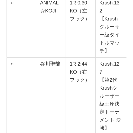
○
ANIMAL
1R 0:30
Krush.13
2
☆KOJI
KO（左
2
フック）
【Krush
クルーザ
ー級タイ
トルマッ
チ】
○
谷川聖哉
1R 2:44
Krush.12
2
KO（右
7
フック）
【第2代
Krushク
ルーザー
級王座決
定トーナ
メント 決
勝】