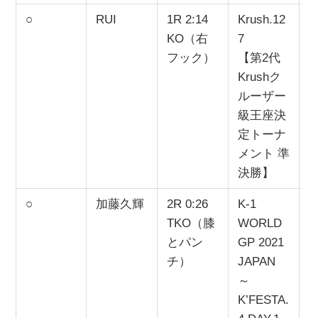
○
RUI
1R 2:14
Krush.12
2
KO（右
7
フック）
【第2代
Krushク
ルーザー
級王座決
定トーナ
メント 準
決勝】
○
加藤久輝
2R 0:26
K-1
2
TKO（膝
WORLD
とパン
GP 2021
チ）
JAPAN
～
K’FESTA.