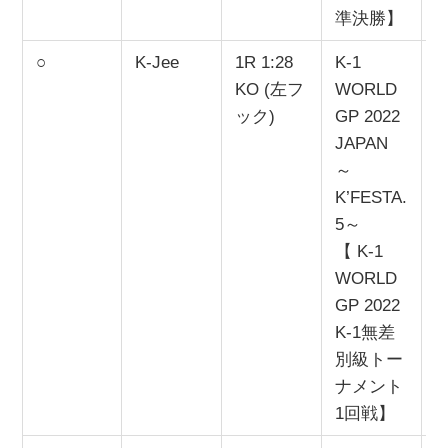
準決勝】
○
K-Jee
1R 1:28
K-1
2
KO (左フ
WORLD
ック)
GP 2022
JAPAN
～
K’FESTA.
5～
【 K-1
WORLD
GP 2022
K-1無差
別級トー
ナメント
1回戦】