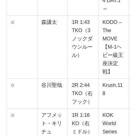
4 DAY.1
～
○
森謙太
1R 1:43
KODO –
2
TKO（3
The
ノックダ
MOVE
ウンルー
【M-1ヘ
ル）
ビー級王
座決定
戦】
○
谷川聖哉
2R 2:44
Krush.11
2
TKO（右
8
フック）
○
アフメッ
1R 1:16
KOK
2
ト・キリ
KO（右
World
チュ
ミドル）
Series