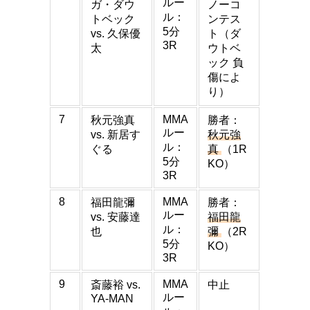
ルー
ガ・ダウ
ノーコ
ル：
トベック
ンテス
5分
vs. 久保優
ト（ダ
3R
太
ウトベ
ック 負
傷によ
り）
7
MMA
秋元強真
勝者：
ルー
vs. 新居す
秋元強
ル：
ぐる
真
（1R
5分
KO）
3R
8
MMA
福田龍彌
勝者：
ルー
vs. 安藤達
福田龍
ル：
也
彌
（2R
5分
KO）
3R
9
MMA
斎藤裕 vs.
中止
ルー
YA-MAN