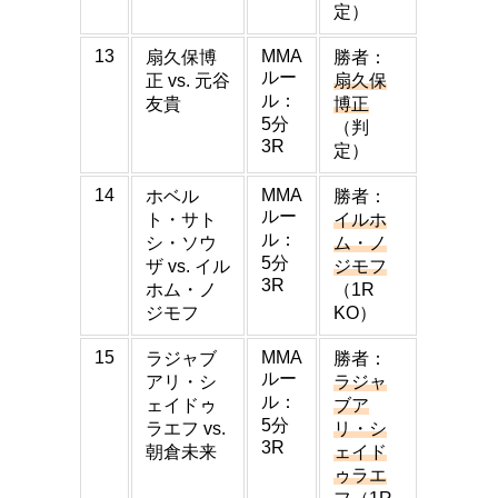
定）
13
MMA
扇久保博
勝者：
ルー
正 vs. 元谷
扇久保
ル：
友貴
博正
5分
（判
3R
定）
14
MMA
ホベル
勝者：
ルー
ト・サト
イルホ
ル：
シ・ソウ
ム・ノ
5分
ザ vs. イル
ジモフ
3R
ホム・ノ
（1R
ジモフ
KO）
15
MMA
ラジャブ
勝者：
ルー
アリ・シ
ラジャ
ル：
ェイドゥ
ブア
5分
ラエフ vs.
リ・シ
3R
朝倉未来
ェイド
ゥラエ