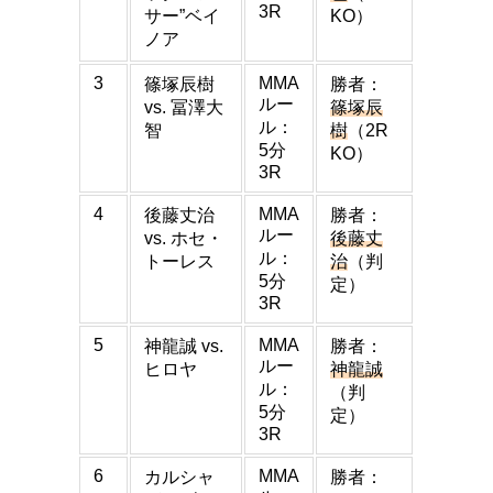
3R
サー”ベイ
KO）
ノア
3
MMA
篠塚辰樹
勝者：
ルー
vs. 冨澤大
篠塚辰
ル：
智
樹
（2R
5分
KO）
3R
4
MMA
後藤丈治
勝者：
ルー
vs. ホセ・
後藤丈
ル：
トーレス
治
（判
5分
定）
3R
5
MMA
神龍誠 vs.
勝者：
ルー
ヒロヤ
神龍誠
ル：
（判
5分
定）
3R
6
MMA
カルシャ
勝者：