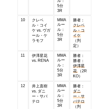
ル：
5分
3R
10
MMA
クレベ
勝者：
ルー
ル・コイ
クレベ
ル：
ケ vs. ヴガ
ル・コ
5分
ール・ケ
イケ
3R
ラモフ
（判
定）
11
MMA
伊澤星花
勝者：
ルー
vs. RENA
勝者：
ル：
伊澤星
5分
花
（2R
3R
KO）
12
MMA
井上直樹
勝者：
ルー
vs. ダニ
ダニ
ル：
ー・サバ
ー・サ
5分
テロ
バテロ
3R
（判