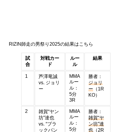
RIZIN師走の男祭り2025の結果はこちら
試
対戦カー
ルー
結果
合
ド
ル
1
MMA
芦澤竜誠
勝者：
ルー
vs. ジョリ
ジョリ
ル：
ー
ー
（1R
5分
KO）
3R
2
MMA
雑賀“ヤン
勝者：
ルー
坊”達也
雑賀“ヤ
ル：
vs. “ブラ
ン坊”達
5分
ックパン
也
（2R