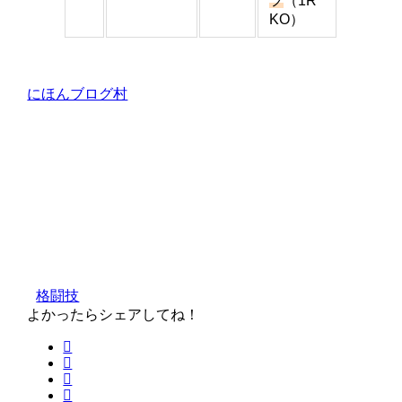
フ
（1R
KO）
にほんブログ村
格闘技
よかったらシェアしてね！