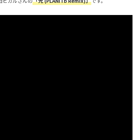
田ヒカルさんの
「光 (PLANITb Remix)」
です。