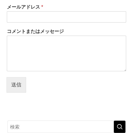
メ
メールアドレス
*
ー
ル
ア
ド
コメントまたはメッセージ
レ
ス
コ
メ
ン
ト
ま
た
は
送信
メ
ッ
セ
ー
ジ
メ
ー
ル