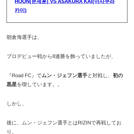
HOON(문제훈) VS ASAKURA KAI(아사쿠라
카이)
朝倉海選手は、
プロデビュー戦から8連勝を飾っていましたが、
『Road FC』で
ムン・ジェフン選手
と対戦し、
初の
黒星
を喫しています。。
しかし、
後に、ムン・ジェフン選手とはRIZINで再戦してお
り、