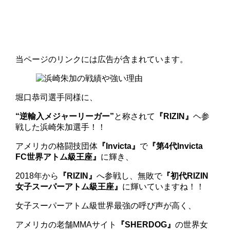
当ページのリンクには広告が含まれています。
堀口恭司選手同様に、
“逆輸入メジャーリーガー”
と称されて
『RIZIN』
ヘ参
戦した浜崎朱加選手！！
アメリカの格闘技団体
『Invicta』
で
『第4代Invicta
FC世界アトム級王座』
に輝き、
2018年から
『RIZIN』
へ参戦し、無敗で
『初代RIZIN
女子スーパーアトム級王座』
に輝いていますね！！
女子スーパーアトム級世界最強の呼び声が高く、
アメリカの老舗MMAサイト
『SHERDOG』
の世界女