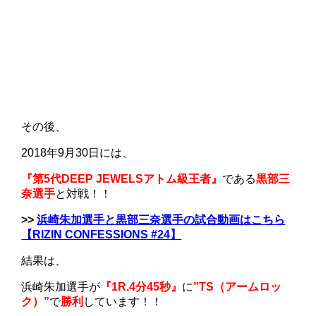
その後、
2018年9月30日には、
『第5代DEEP JEWELSアトム級王者』
である
黒部三
奈選手
と対戦！！
>>
浜崎朱加選手と黒部三奈選手の試合動画はこちら
【RIZIN CONFESSIONS #24】
結果は、
浜崎朱加選手が
『1R.4分45秒』
に
”TS（アームロッ
ク）”
で
勝利
しています！！