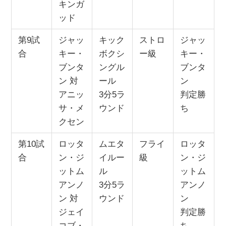
キンガ
ッド
第9試
ジャッ
キック
ストロ
ジャッ
合
キー・
ボクシ
ー級
キー・
ブンタ
ングル
ブンタ
ン 対
ール
ン
アニッ
3分5ラ
判定勝
サ・メ
ウンド
ち
クセン
第10試
ロッタ
ムエタ
フライ
ロッタ
合
ン・ジ
イルー
級
ン・ジ
ットム
ル
ットム
アンノ
3分5ラ
アンノ
ン 対
ウンド
ン
ジェイ
判定勝
コブ・
ち