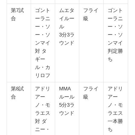
第7試
ゴント
ムエタ
フライ
ゴント
合
ーラニ
イルー
級
ーラニ
ー・ソ
ル
ー・ソ
ー・ソ
3分3ラ
ー・ソ
ンマイ
ウンド
ンマイ
対 タ
判定勝
ギー
ち
ル・カ
リロフ
第8試
アドリ
MMA
フライ
アドリ
合
アー
ルール
級
アー
ノ・モ
5分3ラ
ノ・モ
ラエス
ウンド
ラエス
対 ダ
一本勝
ニー・
ち