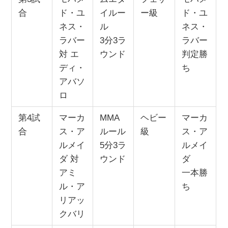
合
ド・ユ
イルー
ー級
ド・ユ
ネス・
ル
ネス・
ラバー
3分3ラ
ラバー
対 エ
ウンド
判定勝
ディ・
ち
アバソ
ロ
第4試
マーカ
MMA
ヘビー
マーカ
合
ス・ア
ルール
級
ス・ア
ルメイ
5分3ラ
ルメイ
ダ 対
ウンド
ダ
アミ
一本勝
ル・ア
ち
リアッ
クバリ