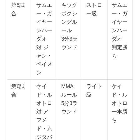
第5試
サムエ
キック
ストロ
サムエ
合
ー・ガ
ボクシ
ー級
ー・ガ
イヤー
ングル
イヤー
ンハー
ール
ンハー
ダオ
3分3ラ
ダオ
対 ジ
ウンド
判定勝
ャン・
ち
ペイメ
ン
第6試
ケイ
MMA
ライト
ケイ
合
ド・ル
ルール
級
ド・ル
オトロ
5分3ラ
オトロ
対 ア
ウンド
一本勝
フメ
ち
ド・ム
ジタバ