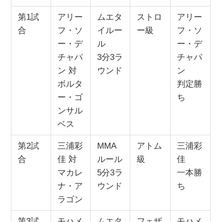
第1試
アリー
ムエタ
ストロ
アリー
合
フ・ソ
イルー
ー級
フ・ソ
ー・デ
ル
ー・デ
チャパ
3分3ラ
チャパ
ン 対
ウンド
ン
ボルタ
判定勝
ー・ゴ
ち
ンサル
ベス
第2試
三浦彩
MMA
アトム
三浦彩
合
佳 対
ルール
級
佳
マカレ
5分3ラ
一本勝
ナ・ア
ウンド
ち
ラゴン
第3試
モハメ
ムエタ
フェザ
モハメ