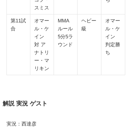
スミス
第11試
オマー
MMA
ヘビー
オマー
合
ル・ケ
ルール
級
ル・ケ
イン
5分5ラ
イン
対 ア
ウンド
判定勝
ナトリ
ち
ー・マ
リキン
解説 実況 ゲスト
実況：西達彦