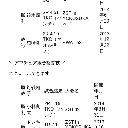
0-2
－
日
2014
2R 4:51
ZST in
年6
勝
鈴木廣
TKO（パ
YOKOSUKA
月29
利
二
vol.1
ンチ）
日
2R 4:19
2013
TKO（タ
年12
敗
柏崎剛
SWAT!53
オル投
月22
戦
入）
日
＼ アマチュア総合格闘技 ／
スクロールできます
開催
勝
対戦相
試合結果
大会名
年月
敗
手
日
2R 1:16
2014
勝
小林良
TKO（パ
年8月
ZST.42
利
太
ンチ）
31日
2013
ドンキ
ZST in
1R 2:11
YOKOSUKA
年10
勝