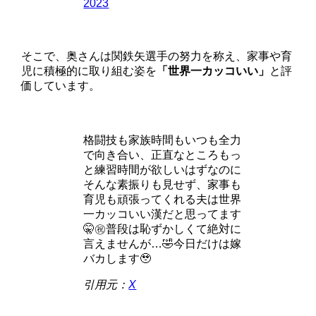
2023
そこで、奥さんは関鉄矢選手の努力を称え、家事や育
児に積極的に取り組む姿を
「世界一カッコいい」
と評
価しています。
格闘技も家族時間もいつも全力
で向き合い、正直なところもっ
と練習時間が欲しいはずなのに
そんな素振りも見せず、家事も
育児も頑張ってくれる夫は世界
一カッコいい漢だと思ってます
🤫㊗️普段は恥ずかしくて絶対に
言えませんが…🤣今日だけは嫁
バカします🥹
引用元：
X