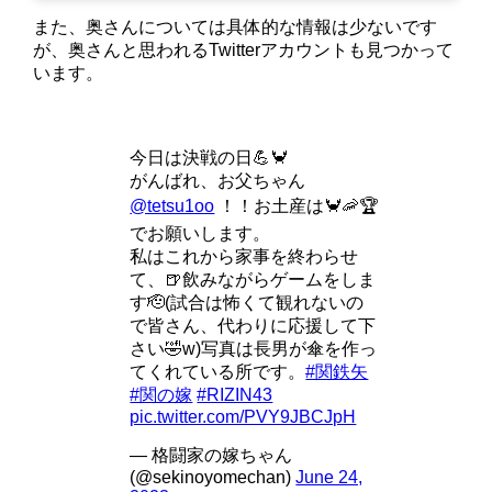
また、奥さんについては具体的な情報は少ないです
が、奥さんと思われるTwitterアカウントも見つかって
います。
今日は決戦の日💪🦀
がんばれ、お父ちゃん
@tetsu1oo
！！お土産は🦀🦐🏆
でお願いします。
私はこれから家事を終わらせ
て、🍺飲みながらゲームをしま
す🫡(試合は怖くて観れないの
で皆さん、代わりに応援して下
さい🤣w)写真は長男が傘を作っ
てくれている所です。
#関鉄矢
#関の嫁
#RIZIN43
pic.twitter.com/PVY9JBCJpH
— 格闘家の嫁ちゃん
(@sekinoyomechan)
June 24,