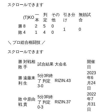
スクロールできます
一
判
その
引き分
無効試
(T)KO
本
定
他
け
合
勝
8
2
5
0
1
0
敗
4
1
4
0
＼ プロ総合格闘技 ／
スクロールできます
勝
対戦相
開催
試合結果
大会名
敗
手
日
2023
5分3R終
年6
勝
遠藤来
RIZIN.43
了 判定
月24
利
生
3-0
日
2022
5分3R終
年7
敗
中原由
RIZIN.37
了 判定
月31
戦
貴
0-3
日