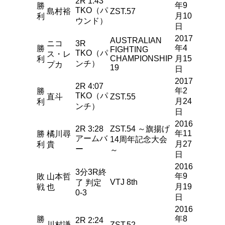
2R 1:43
年9
勝
TKO（パ
島村裕
ZST.57
月10
利
ウンド）
日
2017
AUSTRALIAN
ニコ
3R
年4
勝
FIGHTING
TKO（パ
ス・レ
CHAMPIONSHIP
月15
利
ンチ）
プカ
19
日
2017
2R 4:07
年2
勝
TKO（パ
直斗
ZST.55
月24
利
ンチ）
日
2016
2R 3:28
ZST.54 ～旗揚げ
年11
勝
橘川尋
アームバ
14周年記念大会
月27
利
貴
ー
～
日
2016
3分3R終
年9
敗
山本哲
VTJ 8th
了 判定
月19
戦
也
0-3
日
2016
年8
勝
2R 2:24
川村謙
ZST.52