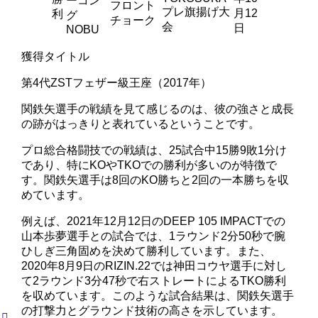
ーコン
フロント
プレ旗揚げ大
月12
利
グ
チョーク
会
日
NOBU
獲得タイトル
第4代ZSTフェザー級王座（2017年）
関鉄矢選手の戦績を見て感じるのは、彼の強さと成長
の跡がはっきりと表れているということです。
プロ総合格闘技での戦績は、25試合中15勝9敗1分け
であり、特にKOやTKOでの勝利が多いのが特徴で
す。関鉄矢選手は8回のKO勝ちと2回の一本勝ちを収
めています。
例えば、2021年12月12日のDEEP 105 IMPACTでの
山本歩夢選手との試合では、1ラウンド2分50秒で腕
ひしぎ三角固めを決めて勝利しています。また、
2020年8月9日のRIZIN.22では神田コウヤ選手に対し
て2ラウンド3分47秒で右ストレートによるTKO勝利
を収めています。このような試合結果は、関鉄矢選手
の打撃力とグラウンド技術の高さを示しています。