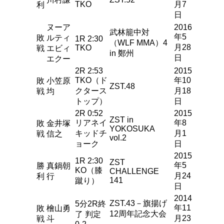
TKO
月7
利
日
ヌーア
2016
武林籠中対
年5
敗
ルティ
1R 2:30
（WLF MMA）4
月28
TKO
戦
エビィ
in 鄭州
日
エクー
2R 2:53
2015
TKO（ド
年10
敗
小笠原
ZST.48
クタース
月18
戦
均
トップ）
日
2R 0:52
2015
ZST in
リアネイ
年8
敗
金井塚
YOKOSUKA
キッドチ
月1
戦
信之
vol.2
ョーク
日
2015
1R 2:30
ZST
年5
勝
真鍋朝
KO（膝
CHALLENGE
月24
利
行
141
蹴り）
日
2014
ZST.43－旗揚げ
5分2R終
年11
敗
檜山勇
12周年記念大会
了 判定
月23
戦
斗