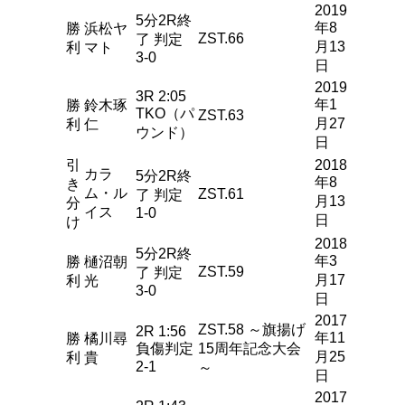
2019
5分2R終
年8
勝
浜松ヤ
ZST.66
了 判定
月13
利
マト
3-0
日
2019
3R 2:05
年1
勝
鈴木琢
TKO（パ
ZST.63
月27
利
仁
ウンド）
日
引
2018
カラ
5分2R終
年8
き
ム・ル
ZST.61
了 判定
月13
分
イス
1-0
日
け
2018
5分2R終
年3
勝
樋沼朝
ZST.59
了 判定
月17
利
光
3-0
日
2017
ZST.58 ～旗揚げ
2R 1:56
年11
勝
橘川尋
負傷判定
15周年記念大会
月25
利
貴
2-1
～
日
2017