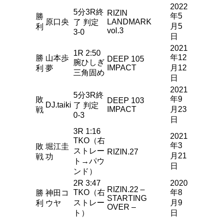
2022
5分3R終
RIZIN
年5
勝
原口央
LANDMARK
了 判定
月5
利
vol.3
3-0
日
2021
1R 2:50
年12
勝
山本歩
DEEP 105
腕ひしぎ
IMPACT
月12
利
夢
三角固め
日
2021
5分3R終
年9
敗
DEEP 103
DJ.taiki
了 判定
IMPACT
月23
戦
0-3
日
3R 1:16
2021
TKO（右
年3
敗
堀江圭
ストレー
RIZIN.27
月21
戦
功
ト→パウ
日
ンド）
2R 3:47
2020
RIZIN.22 –
TKO（右
年8
勝
神田コ
STARTING
ストレー
月9
利
ウヤ
OVER –
ト）
日