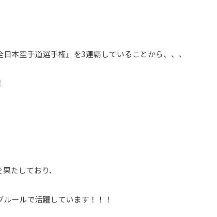
全日本空手道選手権』を3連覇していることから、、、
！
ーを果たしており、
グルールで活躍しています！！！