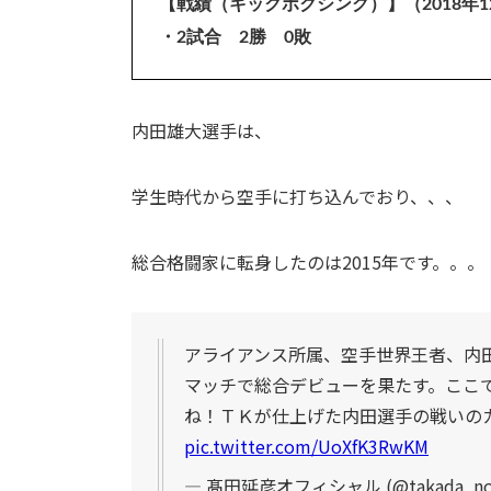
【戦績（キックボクシング）】（2018年1
・2試合 2勝 0敗
内田雄大選手は、
学生時代から空手に打ち込んでおり、、、
総合格闘家に転身したのは2015年です。。。
アライアンス所属、空手世界王者、内
マッチで総合デビューを果たす。ここ
ね！ＴＫが仕上げた内田選手の戦いの
pic.twitter.com/UoXfK3RwKM
— 髙田延彦オフィシャル (@takada_nob