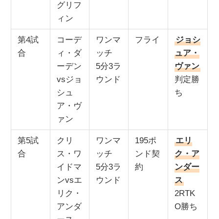
グリフ
ィン
第4試
コーデ
ワンマ
フライ
ジョシ
合
ィ・ダ
ッチ
ュア・
ーデン
5分3ラ
ヴァン
vsジョ
ウンド
判定勝
シュ
ち
ア・ヴ
ァン
第5試
クリ
ワンマ
195ポ
エリ
合
ス・ワ
ッチ
ンド契
ク・ア
イドマ
5分3ラ
約
ンダー
ンvsエ
ウンド
ス
リク・
2RTK
アンダ
O勝ち