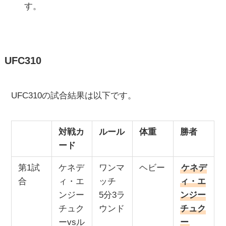
す。
UFC310
UFC310の試合結果は以下です。
対戦カ
ルール
体重
勝者
ード
第1試
ケネデ
ワンマ
ヘビー
ケネデ
合
ィ・エ
ッチ
ィ・エ
ンジー
5分3ラ
ンジー
チュク
ウンド
チュク
ーvsル
ー