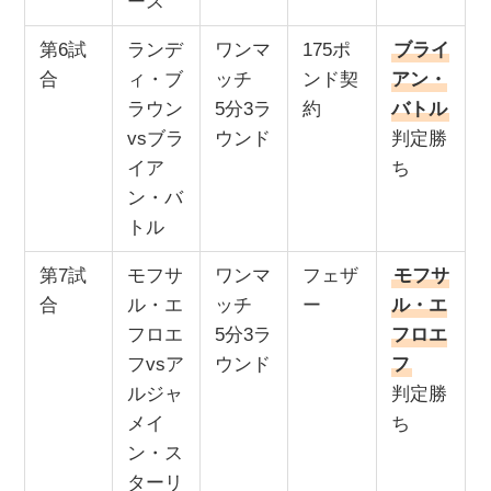
ース
第6試
ランデ
ワンマ
175ポ
ブライ
合
ィ・ブ
ッチ
ンド契
アン・
ラウン
5分3ラ
約
バトル
vsブラ
ウンド
判定勝
イア
ち
ン・バ
トル
第7試
モフサ
ワンマ
フェザ
モフサ
合
ル・エ
ッチ
ー
ル・エ
フロエ
5分3ラ
フロエ
フvsア
ウンド
フ
ルジャ
判定勝
メイ
ち
ン・ス
ターリ