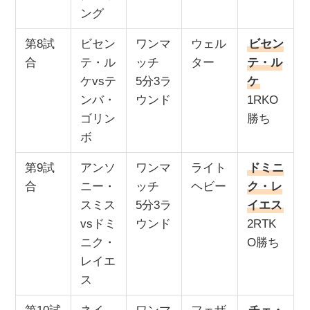
ング
第8試
ビセン
ワンマ
ウェル
ビセン
合
テ・ル
ッチ
ター
テ・ル
ケvsテ
5分3ラ
ケ
ンバ・
ウンド
1RKO
ゴリン
勝ち
ボ
第9試
アンソ
ワンマ
ライト
ドミニ
合
ニー・
ッチ
ヘビー
ク・レ
スミス
5分3ラ
イエス
vsドミ
ウンド
2RTK
ニク・
O勝ち
レイエ
ス