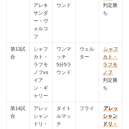
アレキ
ウンド
判定勝
サンダ
ち
ー・ヴ
ォルコ
フ
第13試
シャフ
ワンマ
ウェル
シャフ
合
カト・
ッチ
ター
カト・
ラフモ
5分5ラ
ラフモ
ノフvs
ウンド
ノフ
イア
判定勝
ン・ギ
ち
ャリー
第14試
アレッ
タイト
フライ
アレッ
合
シャン
ルマッ
シャン
ドリ・
チ
ドリ・