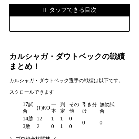
タップできる目次
カルシャガ・ダウトベックの戦績
まとめ！
カルシャガ・ダウトベック選手の戦績は以下です。
スクロールできます
17試
一
判
その
引き分
無効試
(T)KO
合
本
定
他
け
合
14勝
12
1
1
0
0
0
3敗
2
0
1
0
＼ プロ総合格闘技 ／