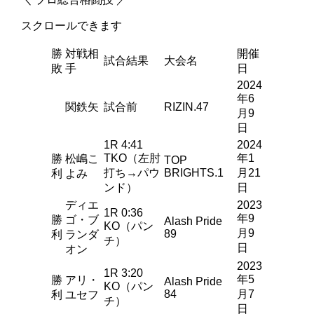
スクロールできます
勝
対戦相
開催
試合結果
大会名
敗
手
日
2024
年6
関鉄矢
試合前
RIZIN.47
月9
日
1R 4:41
2024
TKO（左肘
年1
勝
松嶋こ
TOP
打ち→パウ
BRIGHTS.1
月21
利
よみ
ンド）
日
ディエ
2023
1R 0:36
年9
勝
ゴ・ブ
Alash Pride
KO（パン
月9
89
利
ランダ
チ）
日
オン
2023
1R 3:20
年5
勝
アリ・
Alash Pride
KO（パン
84
月7
利
ユセフ
チ）
日