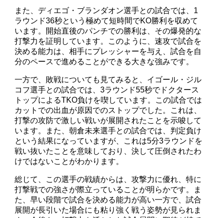
また、ディエゴ・ブランダオン選手との試合では、1
ラウンド36秒という極めて短時間でKO勝利を収めて
います。開始直後のパンチでの勝利は、その爆発的な
打撃力を証明しています。このように、速攻で試合を
決める能力は、相手にプレッシャーを与え、試合を自
分のペースで進めることができる大きな強みです。
一方で、敗戦についても見てみると、イゴール・ジル
コフ選手との試合では、3ラウンド55秒でドクタース
トップによるTKO負けを喫しています。この試合では
カットでの出血が原因でのストップでした。これは、
打撃の攻防で激しい戦いが展開されたことを示唆して
います。また、朝倉未来選手との試合では、判定負け
という結果になっていますが、これは5分3ラウンドを
戦い抜いたことを意味しており、決して圧倒されたわ
けではないことがわかります。
総じて、この選手の戦績からは、攻撃力に優れ、特に
打撃戦での強さが際立っていることが明らかです。ま
た、早い段階で試合を決める能力が高い一方で、試合
展開が長引いた場合にも粘り強く戦う姿勢が見られま