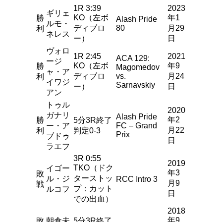
1R 3:39
2023
ギリェ
KO（左ボ
年1
勝
Alash Pride
ルモ・
ディブロ
80
月29
利
ネレス
ー）
日
ヴォロ
1R 2:45
2021
ACA 129:
ージ
KO（左ボ
年9
勝
Magomedov
ャ・ア
ディブロ
vs.
月24
利
イワジ
Sarnavskiy
ー）
日
アン
トゥル
2020
ガナリ
Alash Pride
年2
勝
5分3R終了
ー・ア
FC – Grand
月22
利
判定0-3
Prix
ブドゥ
日
ラエフ
3R 0:55
2019
TKO（ドク
イゴー
年3
敗
ターストッ
ル・ジ
RCC Intro 3
月9
戦
プ：カット
ルコフ
日
での出血）
2018
年9
敗
朝倉未
5分3R終了