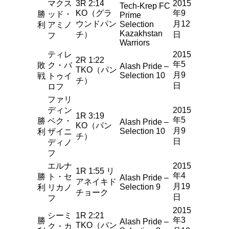
マクス
3R 2:14
2015
Tech-Krep FC
KO（グラ
年9
勝
ッド・
Prime
ウンドパン
月12
Selection
利
アミノ
Kazakhstan
チ）
日
フ
Warriors
ティレ
2015
2R 1:22
年5
敗
ク・バ
Alash Pride –
TKO（パン
月9
Selection 10
戦
トゥイ
チ）
日
ロフ
ファリ
ディン
2015
1R 3:19
年5
勝
ベク・
Alash Pride –
KO（パン
月9
Selection 10
利
ザイニ
チ）
日
ディノ
フ
エルナ
2015
1R 1:55 リ
年4
勝
ト・セ
Alash Pride –
アネイキド
月19
Selection 9
利
リカノ
チョーク
日
フ
2015
シーミ
1R 2:21
年3
勝
Alash Pride –
TKO（パン
ク・カ