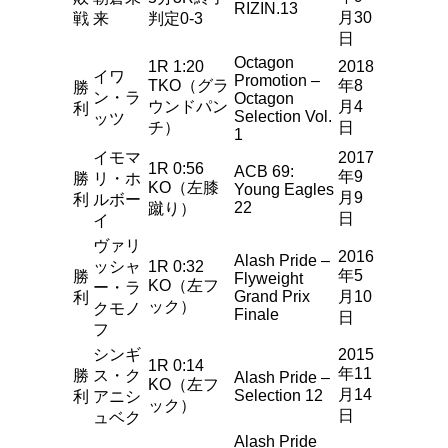
RIZIN.13
月30
戦
来
判定0-3
日
Octagon
1R 1:20
2018
イワ
Promotion –
TKO（グラ
年8
勝
ン・ラ
Octagon
ウンドパン
月4
利
Selection Vol.
ッツ
チ）
日
1
イモマ
2017
1R 0:56
ACB 69:
年9
勝
リ・ホ
KO（左膝
Young Eagles
月9
利
ルボー
22
蹴り）
日
イ
ヴァリ
2016
Alash Pride –
ッシャ
1R 0:32
年5
勝
Flyweight
KO（左フ
ー・ラ
Grand Prix
月10
利
ック）
クモノ
Finale
日
フ
シンギ
2015
1R 0:14
年11
勝
ス・ク
Alash Pride –
KO（左フ
月14
Selection 12
利
アニシ
ック）
日
ュベク
Alash Pride