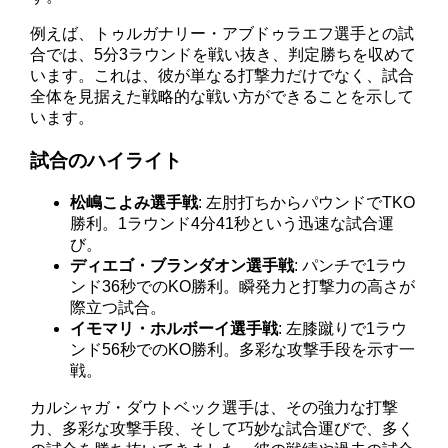
例えば、トゥルガナリー・アブドゥラエフ選手との試
合では、5分3ラウンドを戦い抜き、判定勝ちを収めて
います。これは、彼が単なる打撃力だけでなく、試合
全体を見据えた戦略的な戦い方ができることを示して
います。
試合のハイライト
松嶋こよみ選手戦
: 左肘打ちからパウンドでTKO
勝利。1ラウンド4分41秒という迅速な試合運
び。
ディエゴ・ブランダオン選手戦
: パンチで1ラウ
ンド36秒でのKO勝利。瞬発力と打撃力の高さが
際立つ試合。
イモマリ・ホルボーイ選手戦
: 左膝蹴りで1ラウ
ンド56秒でのKO勝利。多彩な攻撃手段を示す一
戦。
カルシャガ・ダウトベック選手は、その強力な打撃
力、多彩な攻撃手段、そして巧妙な試合運びで、多く