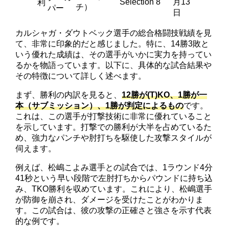
Selection 8
月13
利
チ）
パー
日
カルシャガ・ダウトベック選手の総合格闘技戦績を見
て、非常に印象的だと感じました。特に、14勝3敗と
いう優れた成績は、その選手がいかに実力を持ってい
るかを物語っています。以下に、具体的な試合結果や
その特徴について詳しく述べます。
まず、勝利の内訳を見ると、
12勝が(T)KO、1勝が一
本（サブミッション）、1勝が判定によるもの
です。
これは、この選手が打撃技術に非常に優れていること
を示しています。打撃での勝利が大半を占めているた
め、強力なパンチや肘打ちを駆使した攻撃スタイルが
伺えます。
例えば、松嶋こよみ選手との試合では、1ラウンド4分
41秒という早い段階で左肘打ちからパウンドに持ち込
み、TKO勝利を収めています。これにより、松嶋選手
が防御を崩され、ダメージを受けたことがわかりま
す。この試合は、彼の攻撃の正確さと強さを示す代表
的な例です。