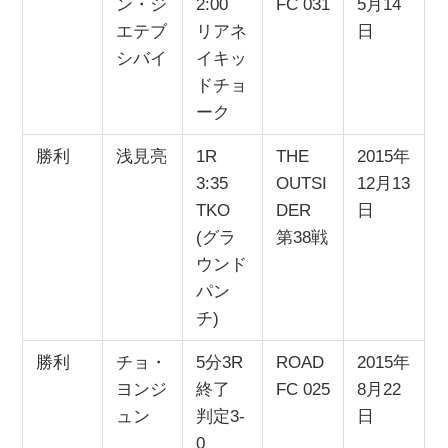
ン・ジ
2:00
FC 031
5月14
エテブ
リアネ
日
シバイ
イキッ
ドチョ
ーク
勝利
浅見亮
1R
THE
2015年
3:35
OUTSI
12月13
TKO
DER
日
(グラ
第38戦
ウンド
パン
チ)
勝利
チョ・
5分3R
ROAD
2015年
ヨンジ
終了
FC 025
8月22
ュン
判定3-
日
0