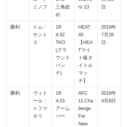
ミノフ
三角絞
rs 13
日
め
勝利
トム・
1R
HEAT
2019年
サント
4:32
45
7月28
ス
TKO
【HEA
日
(グラ
Tライ
ウンド
ト級タ
パン
イトル
チ)
マッ
チ】
勝利
ヴィト
1R
AFC
2019年
ール・
4:23
11:Cha
4月8日
トファ
アーム
llenge
ネリ
バー
For
New