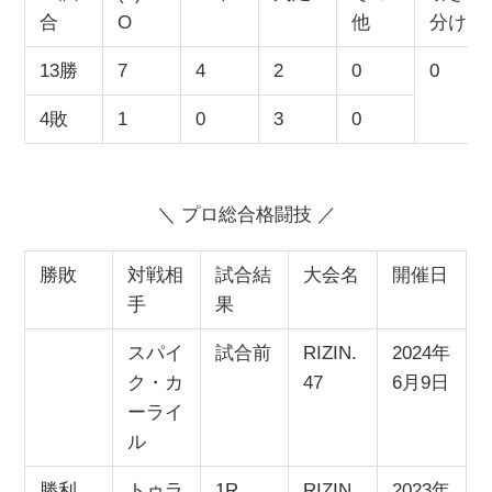
合
O
他
分け
13勝
7
4
2
0
0
4敗
1
0
3
0
＼ プロ総合格闘技 ／
勝敗
対戦相
試合結
大会名
開催日
手
果
スパイ
試合前
RIZIN.
2024年
ク・カ
47
6月9日
ーライ
ル
勝利
トゥラ
1R
RIZIN
2023年