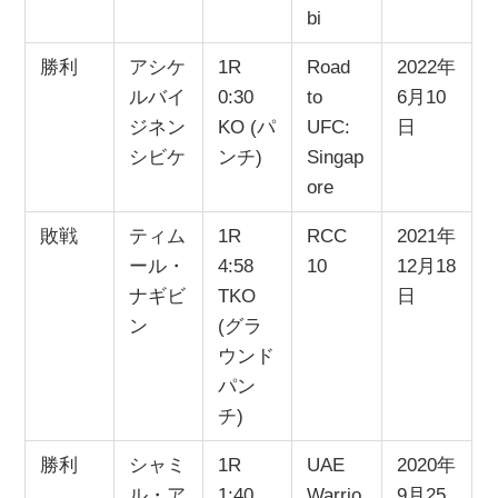
bi
勝利
アシケ
1R
Road
2022年
ルバイ
0:30
to
6月10
ジネン
KO (パ
UFC:
日
シビケ
ンチ)
Singap
ore
敗戦
ティム
1R
RCC
2021年
ール・
4:58
10
12月18
ナギビ
TKO
日
ン
(グラ
ウンド
パン
チ)
勝利
シャミ
1R
UAE
2020年
ル・ア
1:40
Warrio
9月25