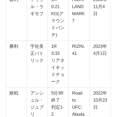
ル・ラ
0:21
LAND
11月4
ギモフ
KO(グ
MARK
日
ラウン
7
ドパン
チ)
勝利
宇佐美
1R
RIZIN.
2023年
正パト
3:33
41
4月1日
リック
リアネ
イキッ
ドチョ
ーク
敗戦
アンシ
5分3R
Road
2022年
ュル・
終了
to
10月23
ジュブ
判定1-
UFC:
日
リ
2
Abuda