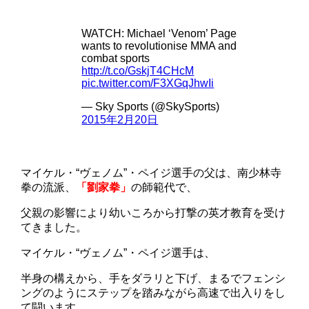
WATCH: Michael ‘Venom’ Page
wants to revolutionise MMA and
combat sports
http://t.co/GskjT4CHcM
pic.twitter.com/F3XGqJhwIi
— Sky Sports (@SkySports)
2015年2月20日
マイケル・“ヴェノム”・ペイジ選手の父は、南少林寺
拳の流派、
「劉家拳」
の師範代で、
父親の影響により幼いころから打撃の英才教育を受け
てきました。
マイケル・“ヴェノム”・ペイジ選手は、
半身の構えから、手をダラリと下げ、まるでフェンシ
ングのようにステップを踏みながら高速で出入りをし
て闘います。。