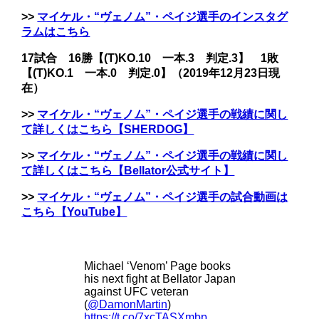
>>
マイケル・“ヴェノム”・ペイジ選手のインスタグ
ラムはこちら
17試合 16勝【(T)KO.10 一本.3 判定.3】 1敗
【(T)KO.1 一本.0 判定.0】（2019年12月23日現
在）
>>
マイケル・“ヴェノム”・ペイジ選手の戦績に関し
て詳しくはこちら【SHERDOG】
>>
マイケル・“ヴェノム”・ペイジ選手の戦績に関し
て詳しくはこちら【Bellator公式サイト】
>>
マイケル・“ヴェノム”・ペイジ選手の試合動画
は
こちら【YouTube】
Michael ‘Venom’ Page books
his next fight at Bellator Japan
against UFC veteran
(
@DamonMartin
)
https://t.co/7xcTASXmbp